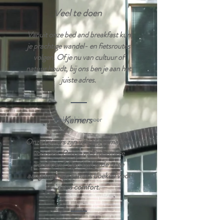
Veel te doen
Vanuit onze bed and breakfast kun
je prachtige wandel- en fietsroutes
volgen. Of je nu van cultuur of
natuur houdt, bij ons ben je aan het
juiste adres.​
Kamers
bekijk hier meer
Onze kamers zijn van alle gemakken
voorzien. Reis je met meerdere
personen? Dan kun je de twee
aangrenzende kamers boeken voor
extra comfort.​