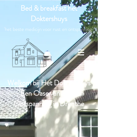
Bed & breakfast het
Doktershuys
'het beste medicijn voor rust en ontspanning'
Welkom bij Het Doktershuys
– Een Oase van Rust en
Ontspanning in Drenthe