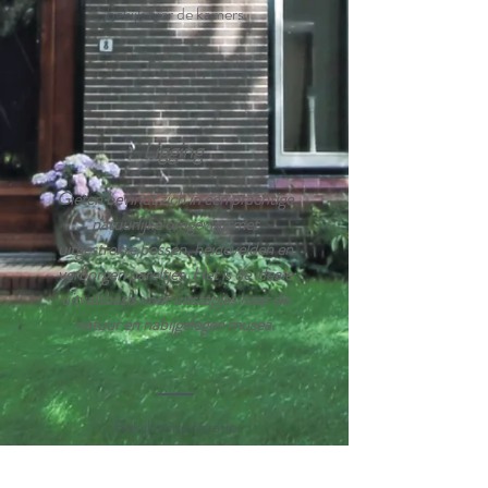
bekijk hier de kamers
Ligging
Gieten bevindt zich in een prachtige
natuurlijke omgeving met
uitgestrekte bossen, heidevelden en
verborgen pareltjes. Het is de ideale
uitvalsbasis voor uitstapjes naar de
natuur en nabijgelegen musea.​
Bekijk onze locatie